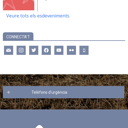
Veure tots els esdeveniments
CONNECTA’T
mail
instagram
twitter
facebook
youtube
flickr
mobile
Telèfons d’urgència