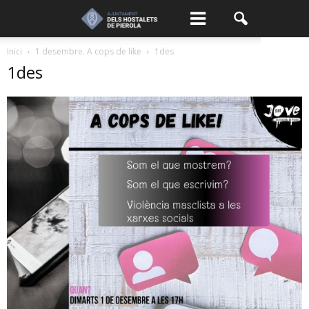
Inici
1 desembre. A cops de like
1des
1des