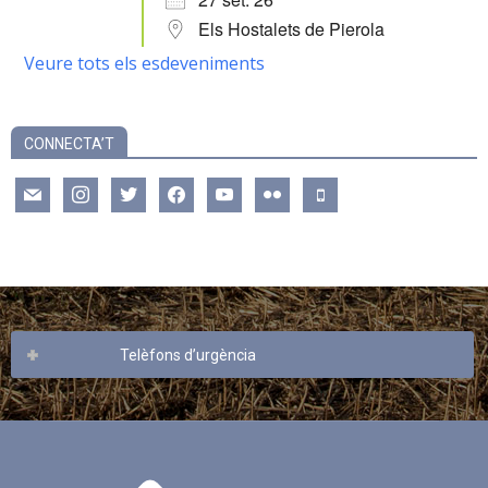
Els Hostalets de Pierola
Veure tots els esdeveniments
CONNECTA’T
mail
instagram
twitter
facebook
youtube
flickr
mobile
Telèfons d’urgència