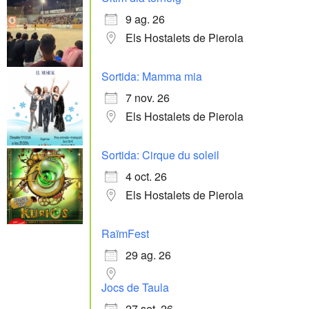
9 ag. 26
Els Hostalets de Pierola
Sortida: Mamma mia
7 nov. 26
Els Hostalets de Pierola
Sortida: Cirque du soleil
4 oct. 26
Els Hostalets de Pierola
RaïmFest
29 ag. 26
Jocs de Taula
27 set. 26