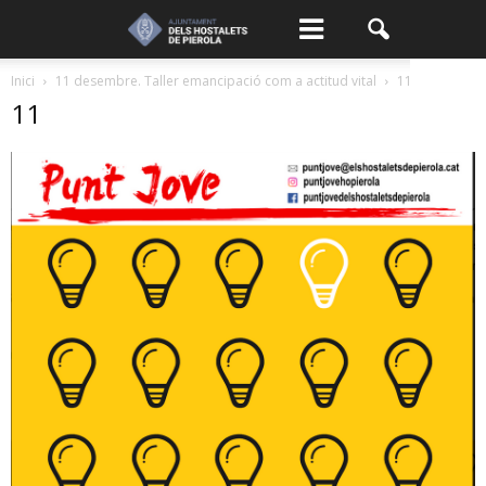
Inici
11 desembre. Taller emancipació com a actitud vital
11
11