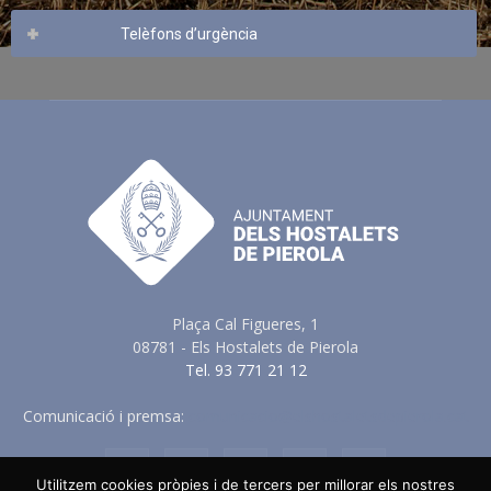
Telèfons d’urgència
Plaça Cal Figueres, 1
08781 - Els Hostalets de Pierola
Tel. 93 771 21 12
Comunicació i premsa:
comunicacio@elshostaletsdepierola.cat
Utilitzem cookies pròpies i de tercers per millorar els nostres