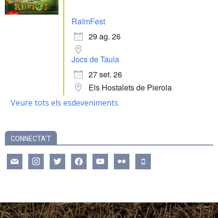
RaïmFest
29 ag. 26
Jocs de Taula
27 set. 26
Els Hostalets de Pierola
Veure tots els esdeveniments
CONNECTA’T
mail
instagram
twitter
facebook
youtube
flickr
mobile