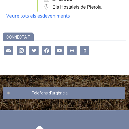
Els Hostalets de Pierola
Veure tots els esdeveniments
CONNECTA’T
mail
instagram
twitter
facebook
youtube
flickr
mobile
Telèfons d’urgència