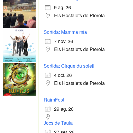
9 ag. 26
Els Hostalets de Pierola
Sortida: Mamma mia
7 nov. 26
Els Hostalets de Pierola
Sortida: Cirque du soleil
4 oct. 26
Els Hostalets de Pierola
RaïmFest
29 ag. 26
Jocs de Taula
27 set. 26