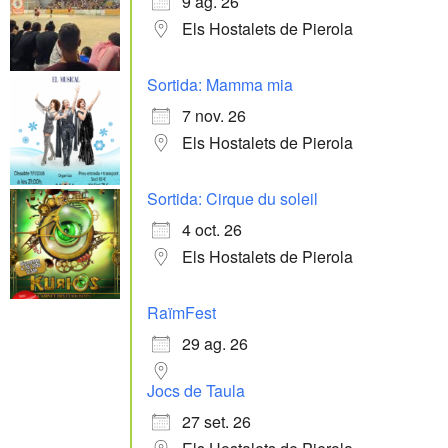
9 ag. 26
Els Hostalets de Pierola
Sortida: Mamma mia
7 nov. 26
Els Hostalets de Pierola
Sortida: Cirque du soleil
4 oct. 26
Els Hostalets de Pierola
RaïmFest
29 ag. 26
Jocs de Taula
27 set. 26