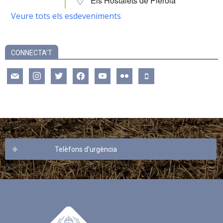
Els Hostalets de Pierola
Veure tots els esdeveniments
CONNECTA’T
mail
instagram
twitter
facebook
youtube
flickr
mobile
Telèfons d’urgència