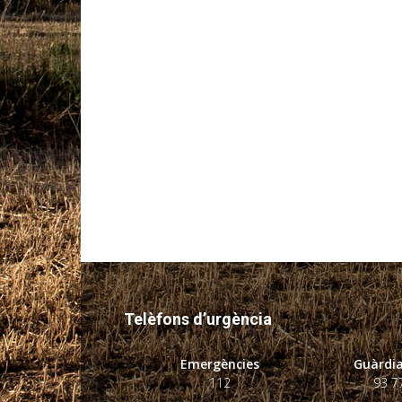
Telèfons d’urgència
Emergències
Guàrdia
112
93 7