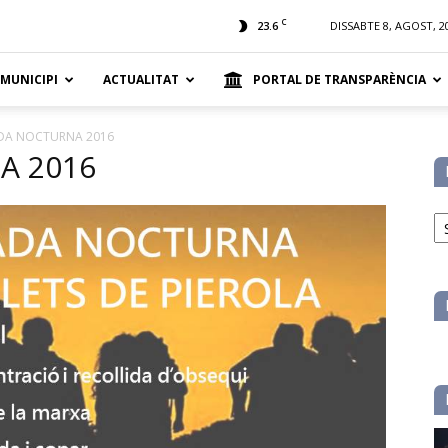
t
C
23.6
DISSABTE 8, AGOST, 2
 MUNICIPI
ACTUALITAT
PORTAL DE TRANSPARÈNCIA
DA NOCTURNA 2016
A 2016
No
pe
ca