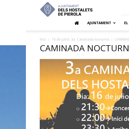
Ajuntamen
dels
Hostalets
de
AJUNTAMENT
EL
Pierola
Inici
16 de juliol. 3a. Caminada nocturna
CAMINA
CAMINADA NOCTURN