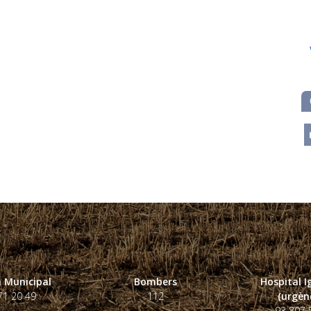
m
 Municipal
Bombers
Hospital 
71 20 49
112
(urgènc
93 807 