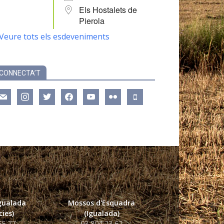
Els Hostalets de
Pierola
Veure tots els esdeveniments
CONNECTA’T
ail
instagram
twitter
facebook
youtube
flickr
mobile
Igualada
Mossos d'Esquadra
ies)
(Igualada)
55 77
93 804 23 62