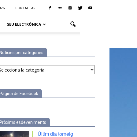
026
CONTACTAR
SEU ELECTRÒNICA
Notícies per categories
tícies
r
tegories
Pàgina de Facebook
Pròxims esdeveniments
Últim dia torneig