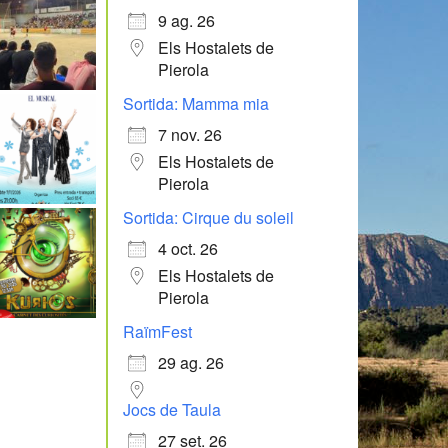
9 ag. 26
Els Hostalets de
Pierola
Sortida: Mamma mia
7 nov. 26
Els Hostalets de
Pierola
Sortida: Cirque du soleil
4 oct. 26
Els Hostalets de
Pierola
RaïmFest
29 ag. 26
Jocs de Taula
27 set. 26