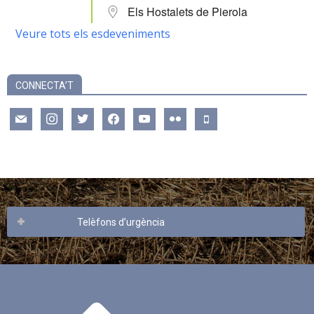
Els Hostalets de Pierola
Veure tots els esdeveniments
CONNECTA’T
mail
instagram
twitter
facebook
youtube
flickr
mobile
Telèfons d’urgència