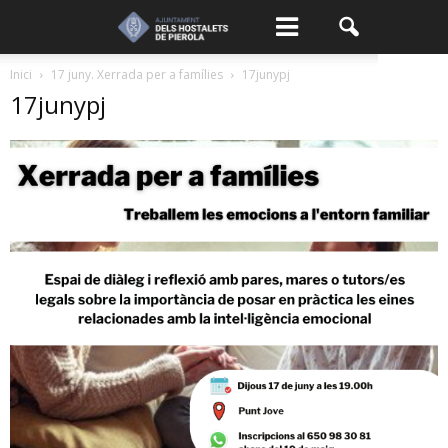
Inici
17 juny. Xerrada per a famílies
17junypj
17junypj