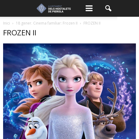
Inici
18 gener. Cinema familiar: Frozen II
FROZEN II
FROZEN II