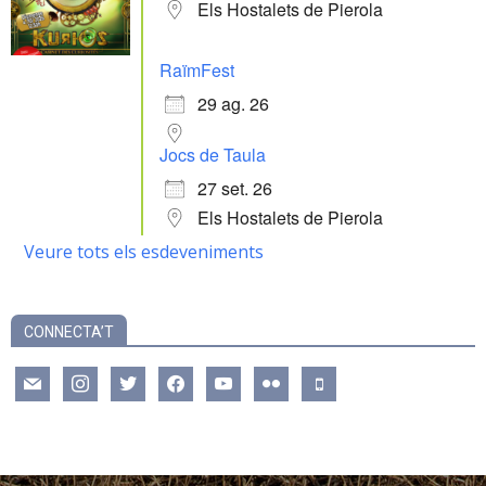
Els Hostalets de Pierola
RaïmFest
29 ag. 26
Jocs de Taula
27 set. 26
Els Hostalets de Pierola
Veure tots els esdeveniments
CONNECTA’T
mail
instagram
twitter
facebook
youtube
flickr
mobile