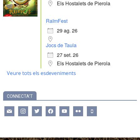
Els Hostalets de Pierola
RaïmFest
29 ag. 26
Jocs de Taula
27 set. 26
Els Hostalets de Pierola
Veure tots els esdeveniments
CONNECTA’T
mail
instagram
twitter
facebook
youtube
flickr
mobile