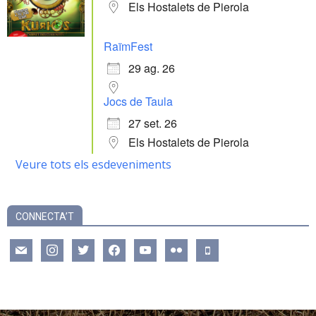
Els Hostalets de Pierola
RaïmFest
29 ag. 26
Jocs de Taula
27 set. 26
Els Hostalets de Pierola
Veure tots els esdeveniments
CONNECTA’T
mail
instagram
twitter
facebook
youtube
flickr
mobile