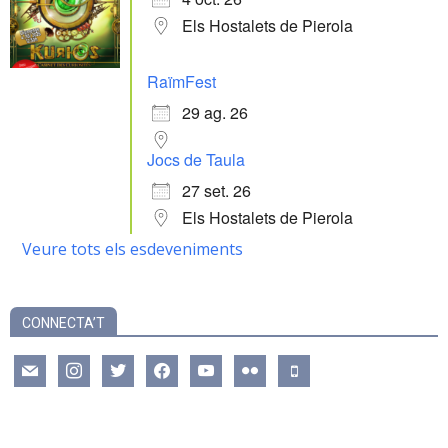
Els Hostalets de Pierola
RaïmFest
29 ag. 26
Jocs de Taula
27 set. 26
Els Hostalets de Pierola
Veure tots els esdeveniments
CONNECTA’T
mail
instagram
twitter
facebook
youtube
flickr
mobile