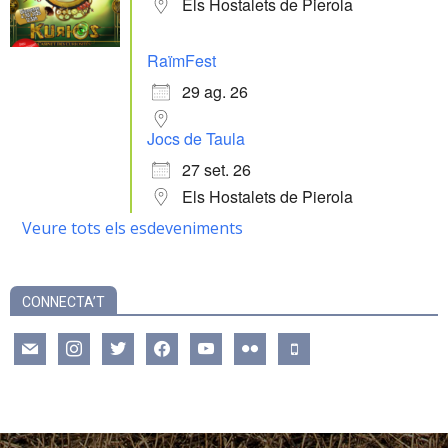
Els Hostalets de Pierola
RaïmFest
29 ag. 26
Jocs de Taula
27 set. 26
Els Hostalets de Pierola
Veure tots els esdeveniments
CONNECTA’T
mail
instagram
twitter
facebook
youtube
flickr
mobile