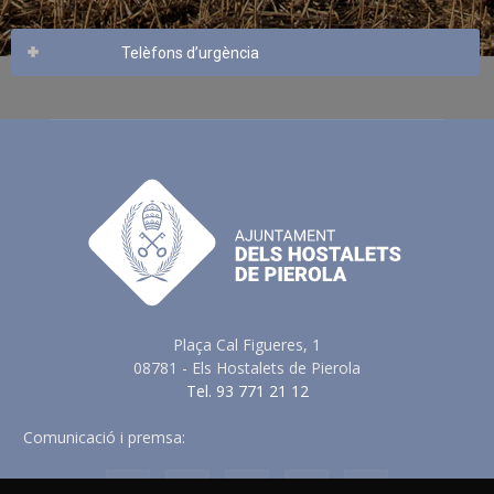
Telèfons d’urgència
Plaça Cal Figueres, 1
08781 - Els Hostalets de Pierola
Tel. 93 771 21 12
Comunicació i premsa:
comunicacio@elshostaletsdepierola.cat