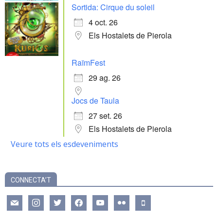
Sortida: Cirque du soleil
4 oct. 26
Els Hostalets de Pierola
RaïmFest
29 ag. 26
Jocs de Taula
27 set. 26
Els Hostalets de Pierola
Veure tots els esdeveniments
CONNECTA’T
mail
instagram
twitter
facebook
youtube
flickr
mobile