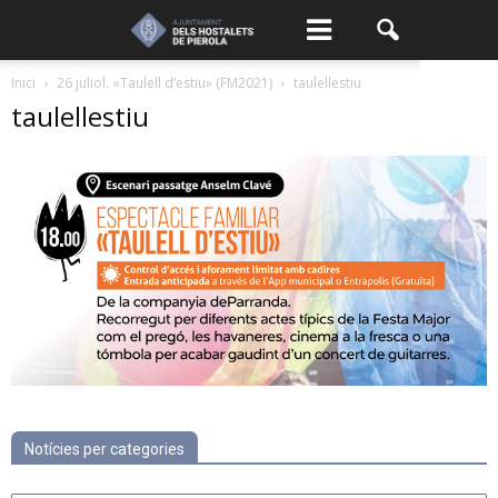
Inici
26 juliol. «Taulell d’estiu» (FM2021)
taulellestiu
taulellestiu
Notícies per categories
Notícies