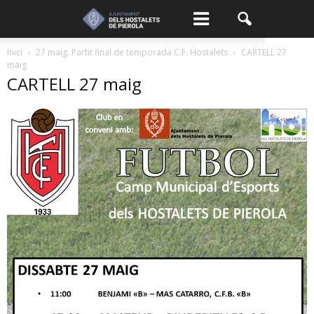
Inici
27 maig. Partit final de temporada C.F. Hostalets
CARTELL 27
maig
CARTELL 27 maig