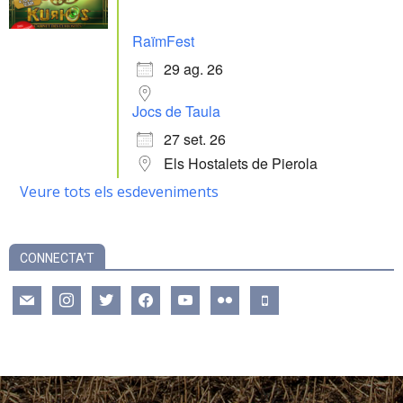
RaïmFest
29 ag. 26
Jocs de Taula
27 set. 26
Els Hostalets de Pierola
Veure tots els esdeveniments
CONNECTA’T
mail
instagram
twitter
facebook
youtube
flickr
mobile