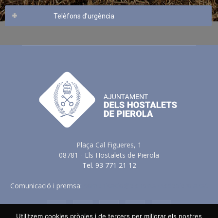
Telèfons d’urgència
Plaça Cal Figueres, 1
08781 - Els Hostalets de Pierola
Tel. 93 771 21 12
Comunicació i premsa:
comunicacio@elshostaletsdepierola.cat
Utilitzem cookies pròpies i de tercers per millorar els nostres