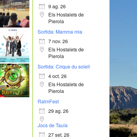
9 ag. 26
Els Hostalets de
Pierola
Sortida: Mamma mia
7 nov. 26
Els Hostalets de
Pierola
Sortida: Cirque du soleil
4 oct. 26
Els Hostalets de
Pierola
RaïmFest
29 ag. 26
Jocs de Taula
27 set. 26