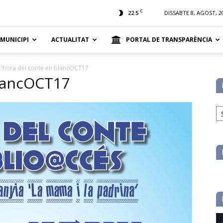
t
C
22.5
DISSABTE 8, AGOST, 2
 MUNICIPI
ACTUALITAT
PORTAL DE TRANSPARÈNCIA
L'hora del conte en blancOCT17
blancOCT17
No
pe
ca