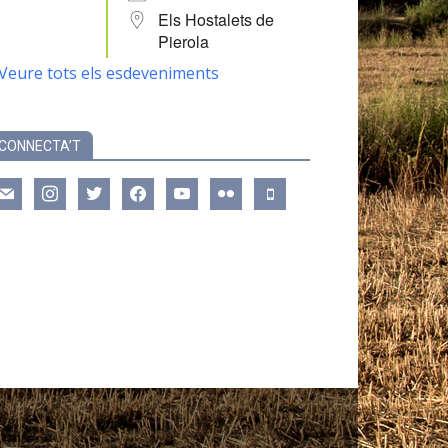
Els Hostalets de
Pierola
Veure tots els esdeveniments
CONNECTA’T
ail
instagram
twitter
facebook
youtube
flickr
mobile