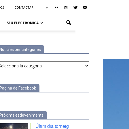
026
CONTACTAR
SEU ELECTRÒNICA
Notícies per categories
tícies
r
tegories
Pàgina de Facebook
Pròxims esdeveniments
Últim dia torneig