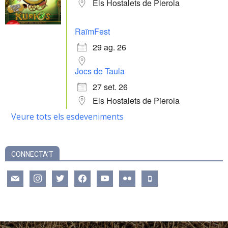
Els Hostalets de Pierola
RaïmFest
29 ag. 26
Jocs de Taula
27 set. 26
Els Hostalets de Pierola
Veure tots els esdeveniments
CONNECTA’T
mail
instagram
twitter
facebook
youtube
flickr
mobile