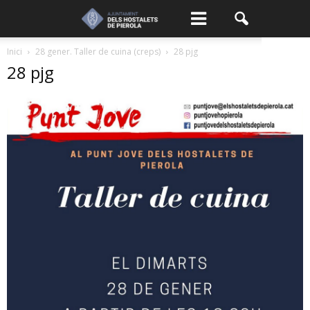
Inici
28 gener. Taller de cuina (creps)
28 pjg
28 pjg