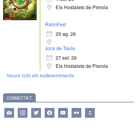
Els Hostalets de Pierola
RaïmFest
29 ag. 26
Jocs de Taula
27 set. 26
Els Hostalets de Pierola
Veure tots els esdeveniments
CONNECTA’T
mail
instagram
twitter
facebook
youtube
flickr
mobile