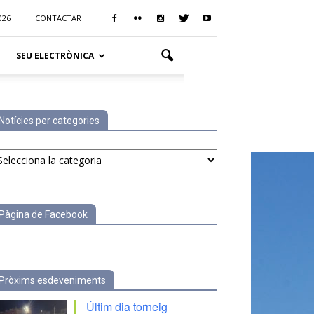
026
CONTACTAR
SEU ELECTRÒNICA
Notícies per categories
tícies
r
tegories
Pàgina de Facebook
Pròxims esdeveniments
Últim dia torneig