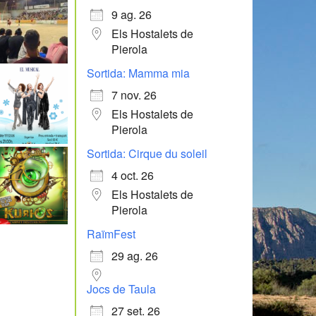
9 ag. 26
Els Hostalets de
Pierola
Sortida: Mamma mia
7 nov. 26
Els Hostalets de
Pierola
Sortida: Cirque du soleil
4 oct. 26
Els Hostalets de
Pierola
RaïmFest
29 ag. 26
Jocs de Taula
27 set. 26