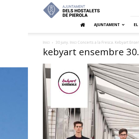
Ajuntamen
dels
Hostalets
de
AJUNTAMENT
EL
Pierola
Inici
30 juny. Inici Concerts a la Fresca. Kebyart Ens
kebyart ensembre 30.