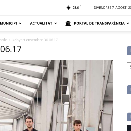
t
C
28.6
DIVENDRES 7, AGOST, 2
 MUNICIPI
ACTUALITAT
PORTAL DE TRANSPARÈNCIA
emble
kebyart ensembre 30.06.17
06.17
No
pe
ca