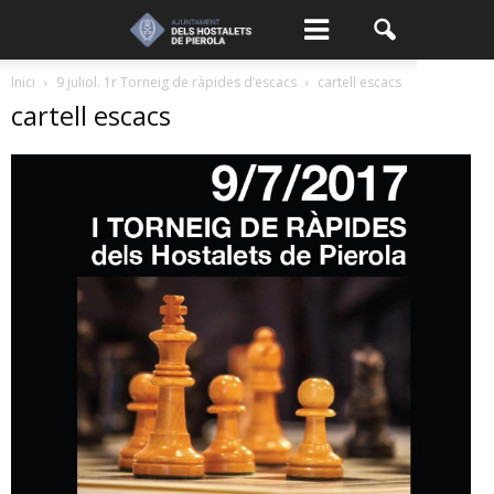
Inici
9 juliol. 1r Torneig de ràpides d’escacs
cartell escacs
cartell escacs