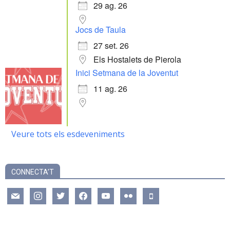
29 ag. 26
Jocs de Taula
27 set. 26
Els Hostalets de Pierola
Inici Setmana de la Joventut
11 ag. 26
Veure tots els esdeveniments
CONNECTA’T
mail
instagram
twitter
facebook
youtube
flickr
mobile