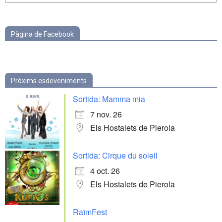
categories
Pàgina de Facebook
Pròxims esdeveniments
Sortida: Mamma mia
7 nov. 26
Els Hostalets de Pierola
Sortida: Cirque du soleil
4 oct. 26
Els Hostalets de Pierola
RaïmFest