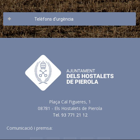
Telèfons d’urgència
Plaça Cal Figueres, 1
08781 - Els Hostalets de Pierola
Tel. 93 771 21 12
Comunicació i premsa:
comunicacio@elshostaletsdepierola.cat