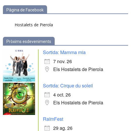
Pàgina de Facebook
Hostalets de Pierola
Pròxims esdeveniments
Sortida: Mamma mia
7 nov. 26
Els Hostalets de Pierola
Sortida: Cirque du soleil
4 oct. 26
Els Hostalets de Pierola
RaïmFest
29 ag. 26