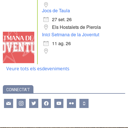
Jocs de Taula
27 set. 26
Els Hostalets de Pierola
Inici Setmana de la Joventut
11 ag. 26
Veure tots els esdeveniments
CONNECTA’T
mail
instagram
twitter
facebook
youtube
flickr
mobile