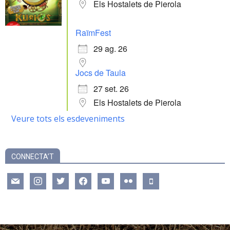
Els Hostalets de Pierola
RaïmFest
29 ag. 26
Jocs de Taula
27 set. 26
Els Hostalets de Pierola
Veure tots els esdeveniments
CONNECTA’T
mail
instagram
twitter
facebook
youtube
flickr
mobile