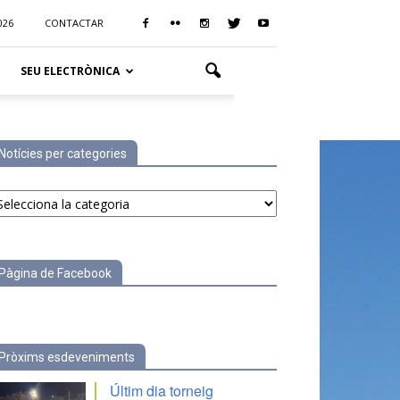
026
CONTACTAR
SEU ELECTRÒNICA
Notícies per categories
tícies
r
tegories
Pàgina de Facebook
Pròxims esdeveniments
Últim dia torneig