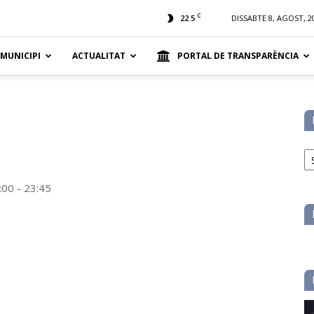
t
C
22.5
DISSABTE 8, AGOST, 2
 MUNICIPI
ACTUALITAT
PORTAL DE TRANSPARÈNCIA
No
pe
ca
:00 - 23:45