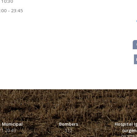
 10:30
:00 - 23:45
m
 Municipal
Bombers
Hospital 
71 20 49
112
(urgènc
93 807 