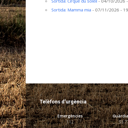
Sortida: Cirque du soleil
- 04/10/2026 -
Sortida: Mamma mia
- 07/11/2026 - 19
Telèfons d’urgència
Emergències
Guàrdia
112
93 7