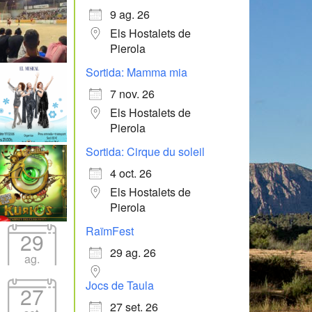
9 ag. 26
Els Hostalets de
Pierola
Sortida: Mamma mia
7 nov. 26
Els Hostalets de
Pierola
Sortida: Cirque du soleil
4 oct. 26
Els Hostalets de
Pierola
RaïmFest
29
29 ag. 26
ag.
Jocs de Taula
27
27 set. 26