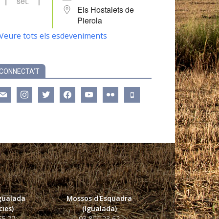
set.
Els Hostalets de
Pierola
Veure tots els esdeveniments
CONNECTA’T
ail
instagram
twitter
facebook
youtube
flickr
mobile
Igualada
Mossos d'Esquadra
ies)
(Igualada)
55 77
93 804 23 62