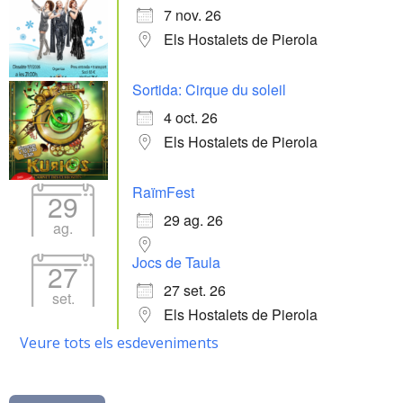
7 nov. 26
Els Hostalets de Pierola
Sortida: Cirque du soleil
4 oct. 26
Els Hostalets de Pierola
RaïmFest
29
29 ag. 26
ag.
Jocs de Taula
27
27 set. 26
set.
Els Hostalets de Pierola
Veure tots els esdeveniments