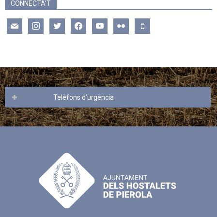
CONNECTA’T
mail
instagram
twitter
facebook
youtube
flickr
mobile
Telèfons d’urgència