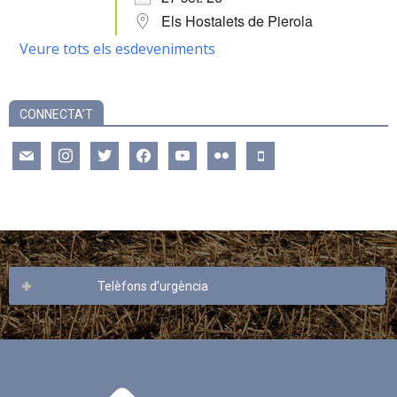
Els Hostalets de Pierola
Veure tots els esdeveniments
CONNECTA’T
mail
instagram
twitter
facebook
youtube
flickr
mobile
Telèfons d’urgència