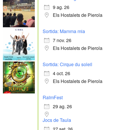
9 ag. 26
Els Hostalets de Pierola
Sortida: Mamma mia
7 nov. 26
Els Hostalets de Pierola
Sortida: Cirque du soleil
4 oct. 26
Els Hostalets de Pierola
RaïmFest
29 ag. 26
Jocs de Taula
27 set. 26