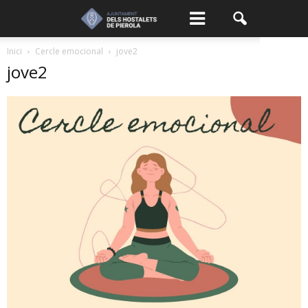
Inici
Cercle emocional
jove2
jove2