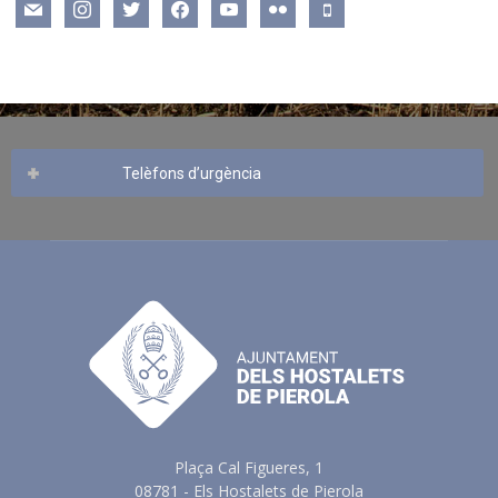
mail
instagram
twitter
facebook
youtube
flickr
mobile
Telèfons d’urgència
Plaça Cal Figueres, 1
08781 - Els Hostalets de Pierola