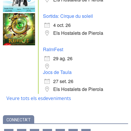
Sortida: Cirque du soleil
4 oct. 26
Els Hostalets de Pierola
RaïmFest
29 ag. 26
Jocs de Taula
27 set. 26
Els Hostalets de Pierola
Veure tots els esdeveniments
CONNECTA’T