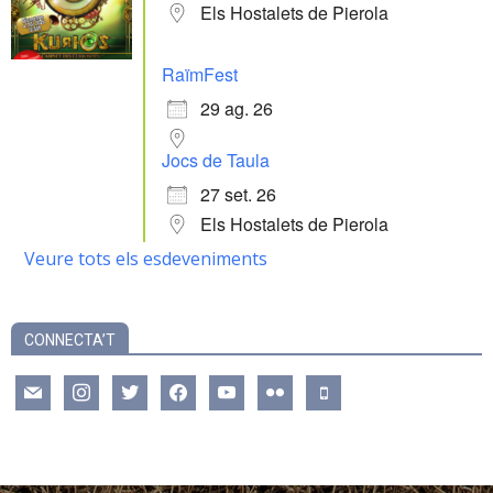
Els Hostalets de Pierola
RaïmFest
29 ag. 26
Jocs de Taula
27 set. 26
Els Hostalets de Pierola
Veure tots els esdeveniments
CONNECTA’T
mail
instagram
twitter
facebook
youtube
flickr
mobile