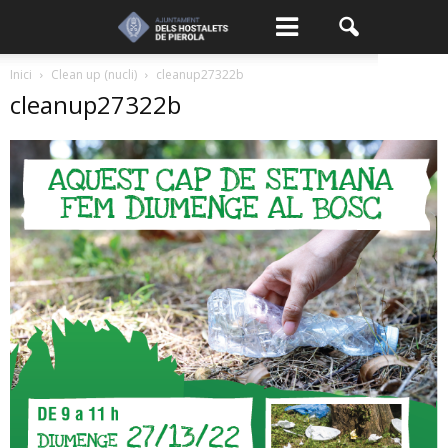
Inici
Clean up (nucli)
cleanup27322b
cleanup27322b