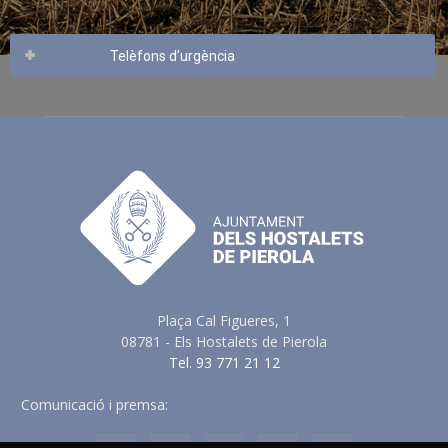
Telèfons d’urgència
Plaça Cal Figueres, 1
08781 - Els Hostalets de Pierola
Tel. 93 771 21 12
Comunicació i premsa:
comunicacio@elshostaletsdepierola.cat