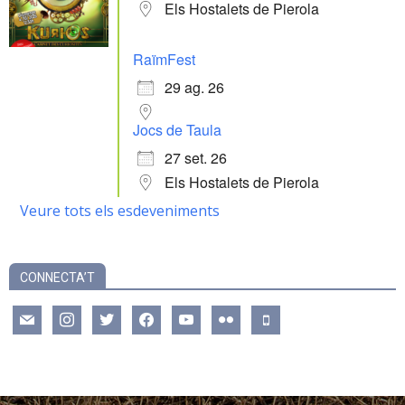
Els Hostalets de Pierola
RaïmFest
29 ag. 26
Jocs de Taula
27 set. 26
Els Hostalets de Pierola
Veure tots els esdeveniments
CONNECTA’T
mail
instagram
twitter
facebook
youtube
flickr
mobile