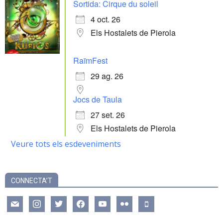
Sortida: Cirque du soleil
4 oct. 26
Els Hostalets de Pierola
RaïmFest
29 ag. 26
Jocs de Taula
27 set. 26
Els Hostalets de Pierola
Veure tots els esdeveniments
CONNECTA’T
mail
instagram
twitter
facebook
youtube
flickr
mobile