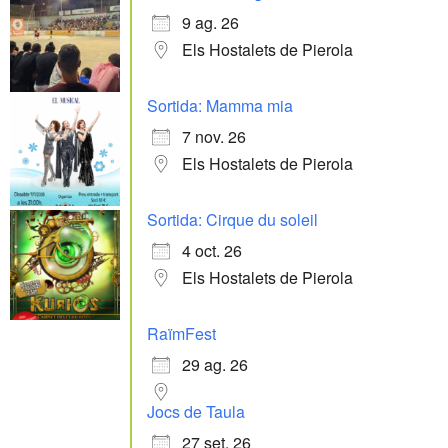
9 ag. 26
Els Hostalets de Pierola
Sortida: Mamma mia
7 nov. 26
Els Hostalets de Pierola
Sortida: Cirque du soleil
4 oct. 26
Els Hostalets de Pierola
RaïmFest
29 ag. 26
Jocs de Taula
27 set. 26