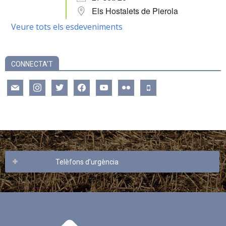
Els Hostalets de Pierola
Veure tots els esdeveniments
CONNECTA’T
mail
instagram
twitter
facebook
youtube
flickr
mobile
Telèfons d’urgència