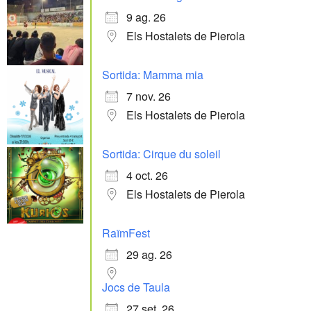
9 ag. 26
Els Hostalets de Pierola
Sortida: Mamma mia
7 nov. 26
Els Hostalets de Pierola
Sortida: Cirque du soleil
4 oct. 26
Els Hostalets de Pierola
RaïmFest
29 ag. 26
Jocs de Taula
27 set. 26