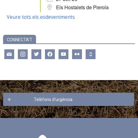
Els Hostalets de Pierola
Veure tots els esdeveniments
CONNECTA’T
mail
instagram
twitter
facebook
youtube
flickr
mobile
Telèfons d’urgència