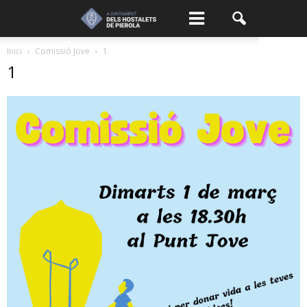
Inici
Comissió Jove
1
1