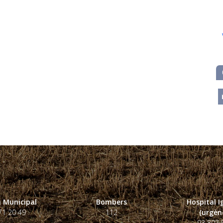
m
 Municipal
Bombers
Hospital 
71 20 49
112
(urgènc
93 807 