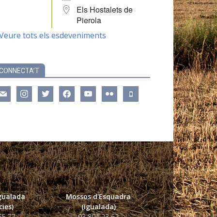
Els Hostalets de
Pierola
Veure tots els esdeveniments
CONNECTA’T
ail
instagram
twitter
facebook
youtube
flickr
mobile
Igualada
Mossos d'Esquadra
ies)
(Igualada)
55 77
93 804 23 62