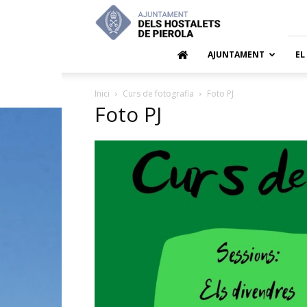
Ajuntamen
dels
Hostalets
de
AJUNTAMENT
EL
Pierola
Inici
Curs de fotografia
Foto PJ
Foto PJ