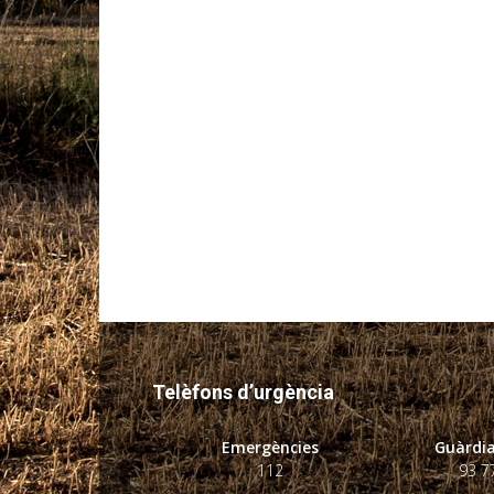
Telèfons d’urgència
Emergències
Guàrdia
112
93 7