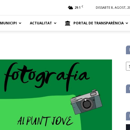
t
C
29.1
DISSABTE 8, AGOST, 2
 MUNICIPI
ACTUALITAT
PORTAL DE TRANSPARÈNCIA
No
pe
ca