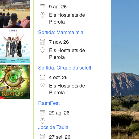
9 ag. 26
Els Hostalets de
Pierola
Sortida: Mamma mia
7 nov. 26
Els Hostalets de
Pierola
Sortida: Cirque du soleil
4 oct. 26
Els Hostalets de
Pierola
RaïmFest
29 ag. 26
Jocs de Taula
27 set. 26