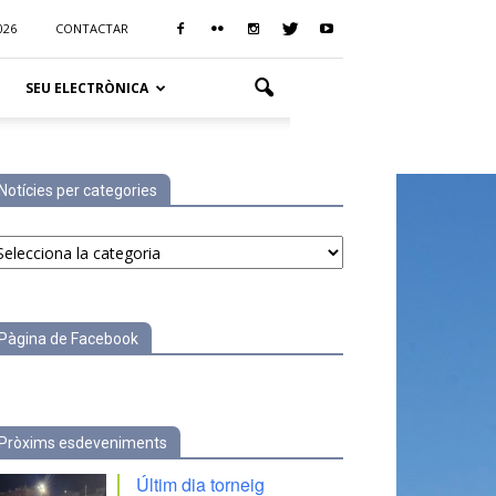
026
CONTACTAR
SEU ELECTRÒNICA
Notícies per categories
tícies
r
tegories
Pàgina de Facebook
Pròxims esdeveniments
Últim dia torneig