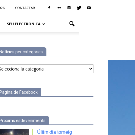
026
CONTACTAR
SEU ELECTRÒNICA
Notícies per categories
tícies
r
tegories
Pàgina de Facebook
Pròxims esdeveniments
Últim dia torneig