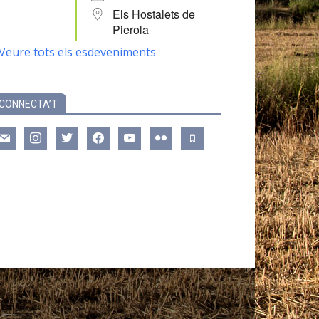
Els Hostalets de
Pierola
Veure tots els esdeveniments
CONNECTA’T
ail
instagram
twitter
facebook
youtube
flickr
mobile