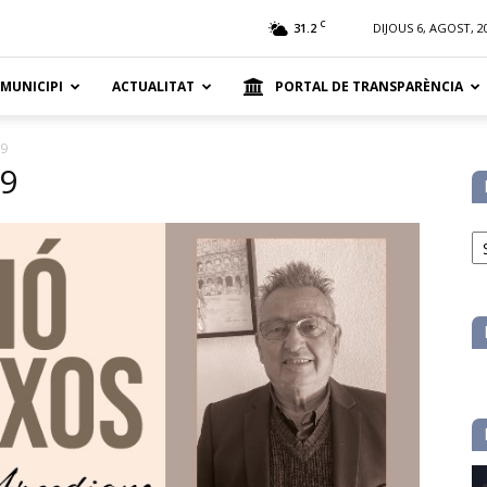
t
C
31.2
DIJOUS 6, AGOST, 2
 MUNICIPI
ACTUALITAT
PORTAL DE TRANSPARÈNCIA
9
9
No
pe
ca