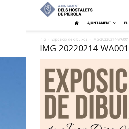
Ajuntamen
dels
Hostalets
de
AJUNTAMENT
EL
Pierola
Inici
Exposició de dibuixos
IMG-20220214-WA001
IMG-20220214-WA001