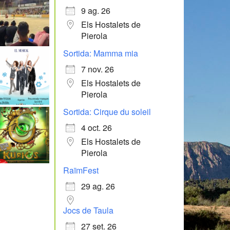
9 ag. 26
Els Hostalets de
Pierola
Sortida: Mamma mia
7 nov. 26
Els Hostalets de
Pierola
Sortida: Cirque du soleil
4 oct. 26
Els Hostalets de
Pierola
RaïmFest
29 ag. 26
Jocs de Taula
27 set. 26