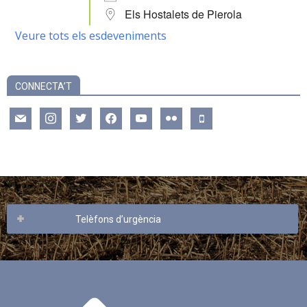
Els Hostalets de Pierola
Veure tots els esdeveniments
CONNECTA’T
mail
instagram
twitter
facebook
youtube
flickr
mobile
Telèfons d’urgència