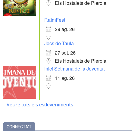
Els Hostalets de Pierola
RaïmFest
29 ag. 26
Jocs de Taula
27 set. 26
Els Hostalets de Pierola
Inici Setmana de la Joventut
11 ag. 26
Veure tots els esdeveniments
CONNECTA’T