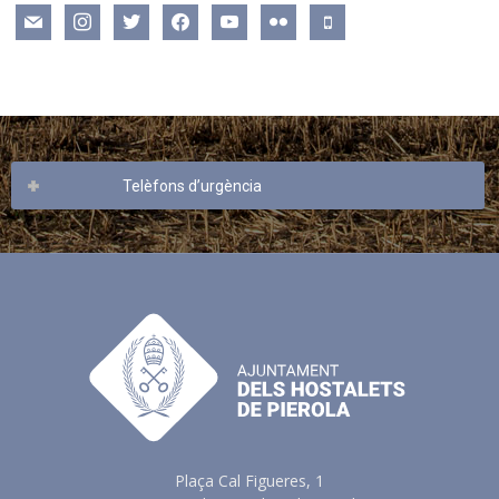
mail
instagram
twitter
facebook
youtube
flickr
mobile
Telèfons d’urgència
Plaça Cal Figueres, 1