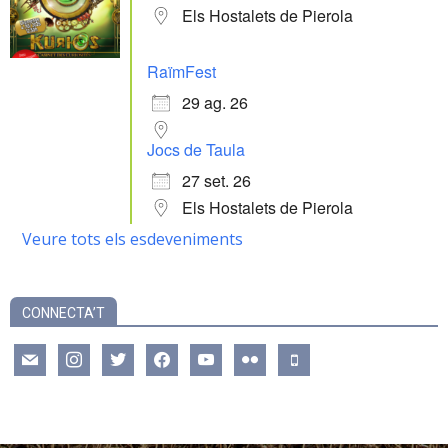
Els Hostalets de Pierola
RaïmFest
29 ag. 26
Jocs de Taula
27 set. 26
Els Hostalets de Pierola
Veure tots els esdeveniments
CONNECTA’T
mail
instagram
twitter
facebook
youtube
flickr
mobile