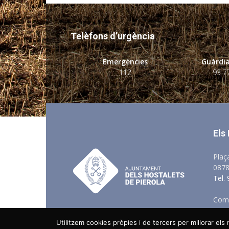
Telèfons d’urgència
Emergències
Guàrdia
112
93 7
Els
Plaç
0878
Tel.
Comu
Utilitzem cookies pròpies i de tercers per millorar el