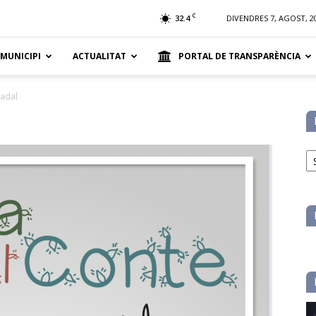
t
C
32.4
DIVENDRES 7, AGOST, 2
 MUNICIPI
ACTUALITAT
PORTAL DE TRANSPARÈNCIA
nadal
No
pe
ca