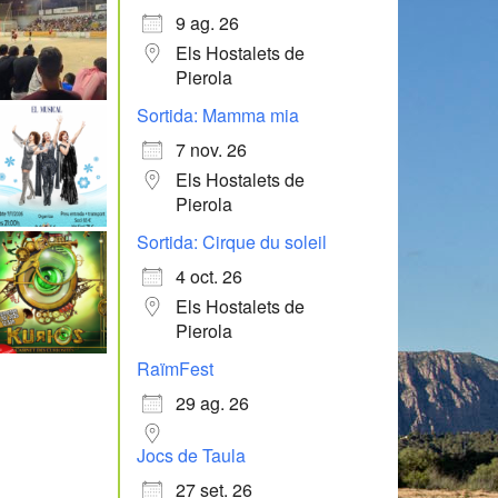
9 ag. 26
Els Hostalets de
Pierola
Sortida: Mamma mia
7 nov. 26
Els Hostalets de
Pierola
Sortida: Cirque du soleil
4 oct. 26
Els Hostalets de
Pierola
RaïmFest
29 ag. 26
Jocs de Taula
27 set. 26