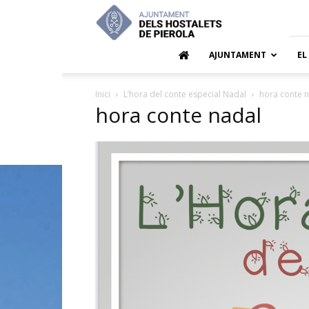
Ajuntamen
dels
Hostalets
de
AJUNTAMENT
EL
Pierola
Inici
L’hora del conte especial Nadal
hora conte 
hora conte nadal