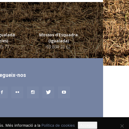
Igualada
Mossos d'Esquadra
ies)
(Igualada)
55 77
93 804 23 62
egueix-nos
 ús. Més informació a la
Política de cookies
Accepto