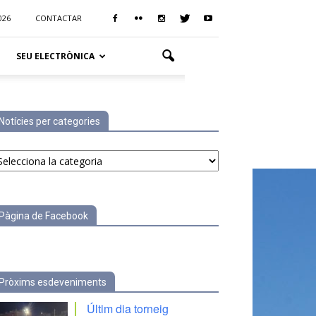
026
CONTACTAR
SEU ELECTRÒNICA
Notícies per categories
tícies
r
tegories
Pàgina de Facebook
Pròxims esdeveniments
Últim dia torneig