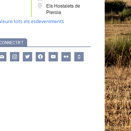
Els Hostalets de
Pierola
Veure tots els esdeveniments
CONNECTA’T
ail
instagram
twitter
facebook
youtube
flickr
mobile