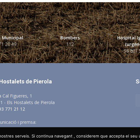
 Municipal
Bombers
Hospital 
71 20 49
112
(urgènc
93 807 
 Hostalets de Pierola
S
a Cal Figueres, 1
1 - Els Hostalets de Pierola
 93 771 21 12
nicació i premsa:
comunicacio@elshostaletsdepierola.cat
s nostres serveis. Si continua navegant , considerem que accepta el seu