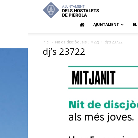
Ajuntamen
dels
Hostalets
de
AJUNTAMENT
EL
Pierola
Inici
Nit de discjòqueis (FM22)
dj's 23722
dj’s 23722