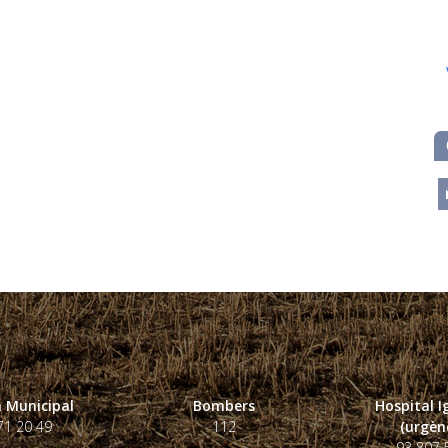
m
 Municipal
Bombers
Hospital 
71 20 49
112
(urgènc
93 807 