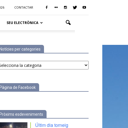
026
CONTACTAR
SEU ELECTRÒNICA
Notícies per categories
tícies
r
tegories
Pàgina de Facebook
Pròxims esdeveniments
Últim dia torneig