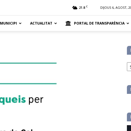
t
C
21.8
DIJOUS 6, AGOST, 2
 MUNICIPI
ACTUALITAT
PORTAL DE TRANSPARÈNCIA
No
pe
ca