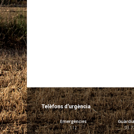
Telèfons d’urgència
Emergències
Guàrdia
112
93 7