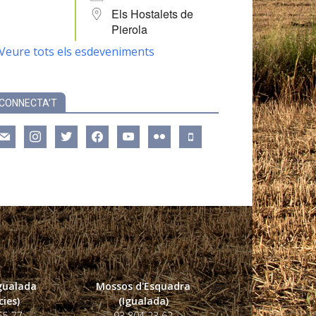
Els Hostalets de
Pierola
Veure tots els esdeveniments
CONNECTA’T
ail
instagram
twitter
facebook
youtube
flickr
mobile
Igualada
Mossos d'Esquadra
ies)
(Igualada)
55 77
93 804 23 62