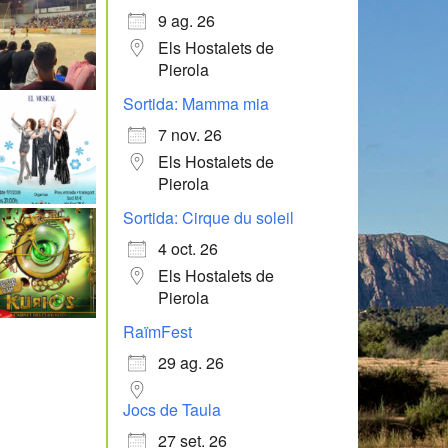
9 ag. 26
Els Hostalets de
Pierola
Sortida: Mamma mia
7 nov. 26
Els Hostalets de
Pierola
Sortida: Cirque du soleil
4 oct. 26
Els Hostalets de
Pierola
RaïmFest
29 ag. 26
Jocs de Taula
27 set. 26