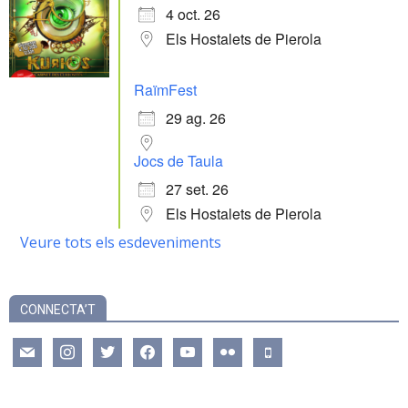
4 oct. 26
Els Hostalets de Pierola
RaïmFest
29 ag. 26
Jocs de Taula
27 set. 26
Els Hostalets de Pierola
Veure tots els esdeveniments
CONNECTA’T
mail
instagram
twitter
facebook
youtube
flickr
mobile