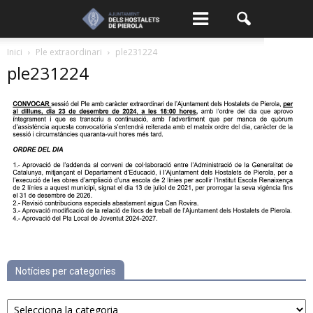
Inici
Ple extraordinari
ple231224
ple231224
Notícies per categories
Notícies
per