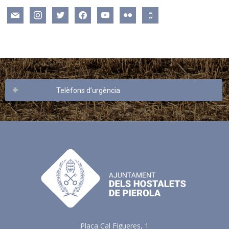
mail
instagram
twitter
facebook
youtube
flickr
mobile
Telèfons d’urgència
Plaça Cal Figueres, 1