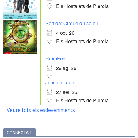
Els Hostalets de Pierola
Sortida: Cirque du soleil
4 oct. 26
Els Hostalets de Pierola
RaïmFest
29 ag. 26
Jocs de Taula
27 set. 26
Els Hostalets de Pierola
Veure tots els esdeveniments
CONNECTA’T