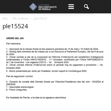
Inici
Ple ordinari
ple15524
ple15524