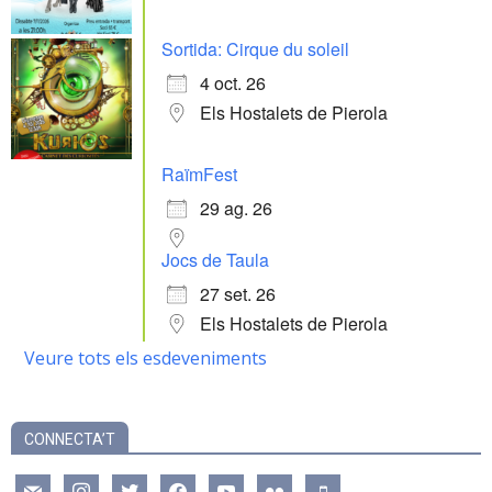
Sortida: Cirque du soleil
4 oct. 26
Els Hostalets de Pierola
RaïmFest
29 ag. 26
Jocs de Taula
27 set. 26
Els Hostalets de Pierola
Veure tots els esdeveniments
CONNECTA’T
mail
instagram
twitter
facebook
youtube
flickr
mobile