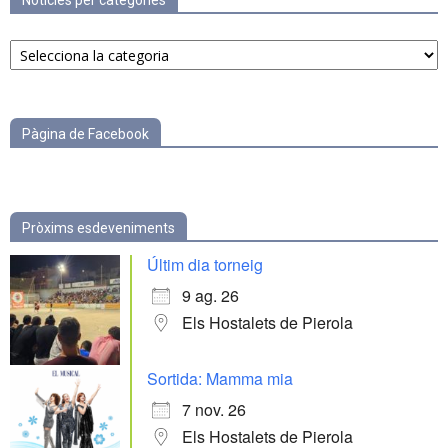
Notícies per categories
Notícies
per
categories
Pàgina de Facebook
Pròxims esdeveniments
Últim dia torneig
9 ag. 26
Els Hostalets de Pierola
Sortida: Mamma mia
7 nov. 26
Els Hostalets de Pierola