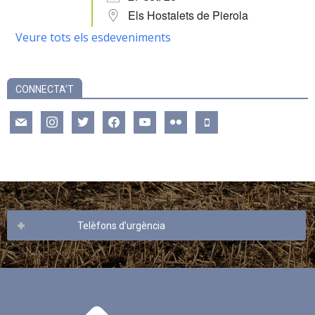
Els Hostalets de Pierola
Veure tots els esdeveniments
CONNECTA’T
mail
instagram
twitter
facebook
youtube
flickr
mobile
Telèfons d’urgència