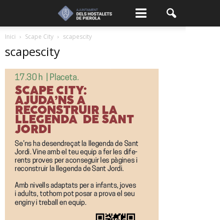
Inici
Scape City
scapescity
scapescity