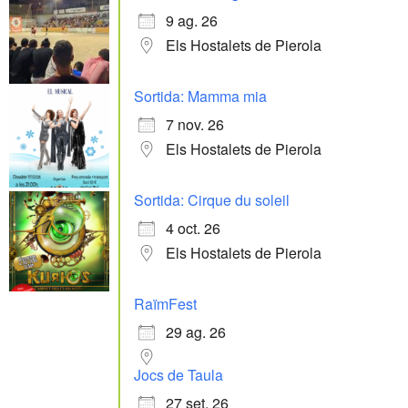
9 ag. 26
Els Hostalets de Pierola
Sortida: Mamma mia
7 nov. 26
Els Hostalets de Pierola
Sortida: Cirque du soleil
4 oct. 26
Els Hostalets de Pierola
RaïmFest
29 ag. 26
Jocs de Taula
27 set. 26