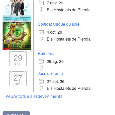
7 nov. 26
Els Hostalets de Pierola
Sortida: Cirque du soleil
4 oct. 26
Els Hostalets de Pierola
RaïmFest
29
29 ag. 26
ag.
Jocs de Taula
27
27 set. 26
set.
Els Hostalets de Pierola
Veure tots els esdeveniments