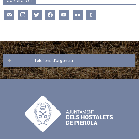
CONNECTA’T
mail
instagram
twitter
facebook
youtube
flickr
mobile
Telèfons d’urgència