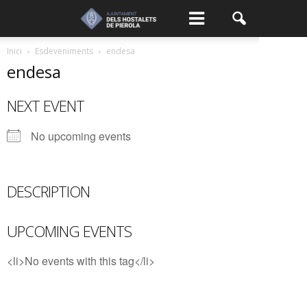
Inici
Esdeveniments
endesa
endesa
NEXT EVENT
No upcoming events
DESCRIPTION
UPCOMING EVENTS
<li>No events with this tag</li>