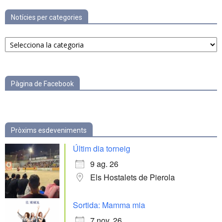
Notícies per categories
Notícies
per
categories
Pàgina de Facebook
Pròxims esdeveniments
Últim dia torneig
9 ag. 26
Els Hostalets de Pierola
Sortida: Mamma mia
7 nov. 26