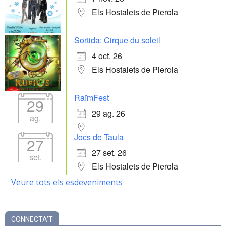
Els Hostalets de Pierola
Sortida: Cirque du soleil
4 oct. 26
Els Hostalets de Pierola
RaïmFest
29
29 ag. 26
ag.
Jocs de Taula
27
27 set. 26
set.
Els Hostalets de Pierola
Veure tots els esdeveniments
CONNECTA’T