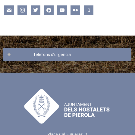
mail
instagram
twitter
facebook
youtube
flickr
mobile
Telèfons d’urgència
Plaça Cal Figueres, 1