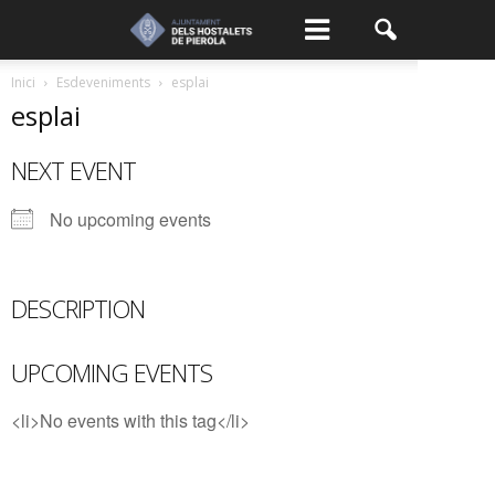
Inici
Esdeveniments
esplai
esplai
NEXT EVENT
No upcoming events
DESCRIPTION
UPCOMING EVENTS
<li>No events with this tag</li>