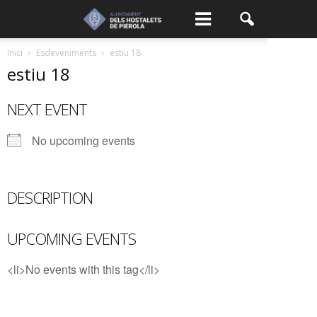
Inici
Esdeveniments
estiu 18
estiu 18
NEXT EVENT
No upcoming events
DESCRIPTION
UPCOMING EVENTS
<li>No events with this tag</li>