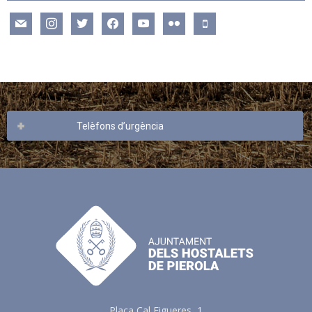
mail
instagram
twitter
facebook
youtube
flickr
mobile
Telèfons d’urgència
Plaça Cal Figueres, 1