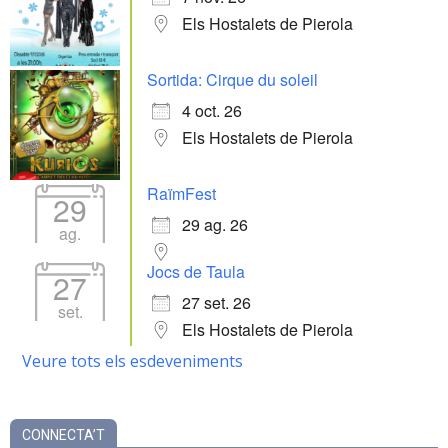
Els Hostalets de Pierola
Sortida: Cirque du soleil
4 oct. 26
Els Hostalets de Pierola
RaïmFest
29
29 ag. 26
ag.
Jocs de Taula
27
27 set. 26
set.
Els Hostalets de Pierola
Veure tots els esdeveniments
CONNECTA’T