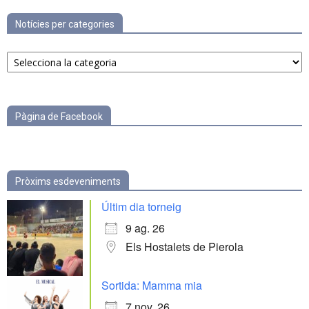
Notícies per categories
Notícies
per
categories
Pàgina de Facebook
Pròxims esdeveniments
Últim dia torneig
9 ag. 26
Els Hostalets de Pierola
Sortida: Mamma mia
7 nov. 26