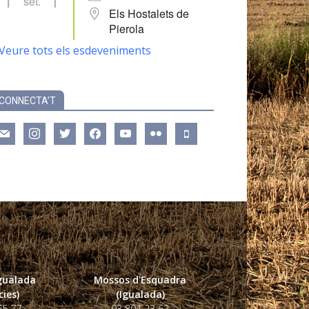
set.
Els Hostalets de
Pierola
Veure tots els esdeveniments
CONNECTA’T
ail
instagram
twitter
facebook
youtube
flickr
mobile
Igualada
Mossos d'Esquadra
ies)
(Igualada)
55 77
93 804 23 62