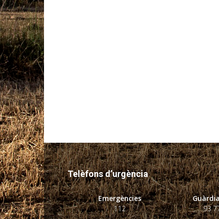
Telèfons d’urgència
Emergències
Guàrdia
112
93 7