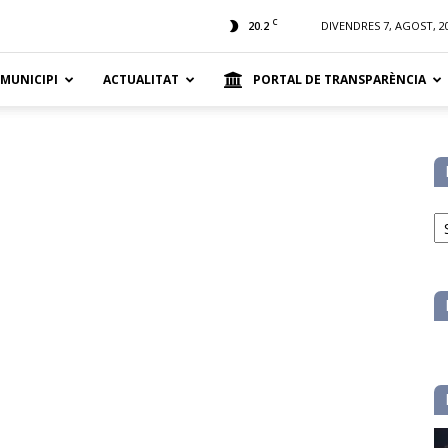
t
C
20.2
DIVENDRES 7, AGOST, 2
 MUNICIPI
ACTUALITAT
PORTAL DE TRANSPARÈNCIA
No
pe
ca