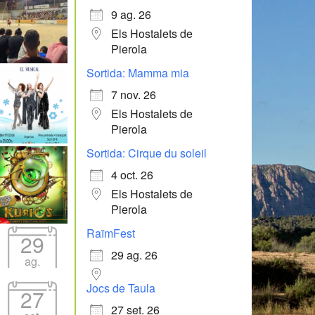
9 ag. 26
Els Hostalets de
Pierola
Sortida: Mamma mia
7 nov. 26
Els Hostalets de
Pierola
Sortida: Cirque du soleil
4 oct. 26
Els Hostalets de
Pierola
RaïmFest
29
29 ag. 26
ag.
Jocs de Taula
27
27 set. 26