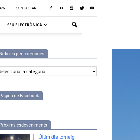
026
CONTACTAR
SEU ELECTRÒNICA
Notícies per categories
tícies
r
tegories
Pàgina de Facebook
Pròxims esdeveniments
Últim dia torneig