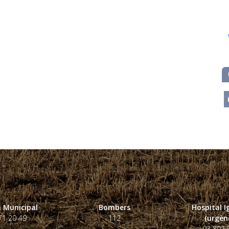
m
 Municipal
Bombers
Hospital 
71 20 49
112
(urgènc
93 807 