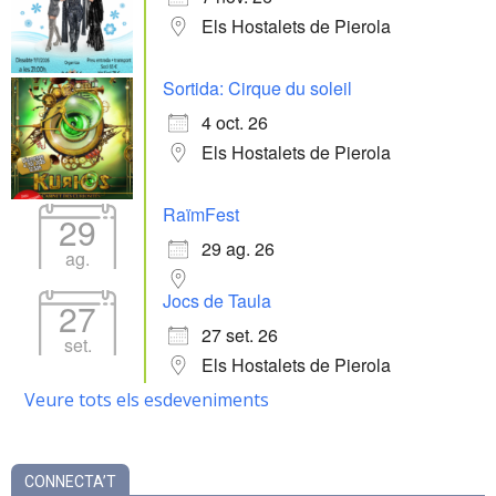
Els Hostalets de Pierola
Sortida: Cirque du soleil
4 oct. 26
Els Hostalets de Pierola
RaïmFest
29
29 ag. 26
ag.
Jocs de Taula
27
27 set. 26
set.
Els Hostalets de Pierola
Veure tots els esdeveniments
CONNECTA’T