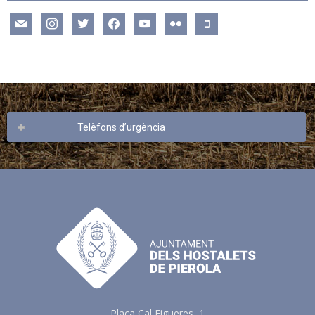
mail
instagram
twitter
facebook
youtube
flickr
mobile
Telèfons d’urgència
Plaça Cal Figueres, 1