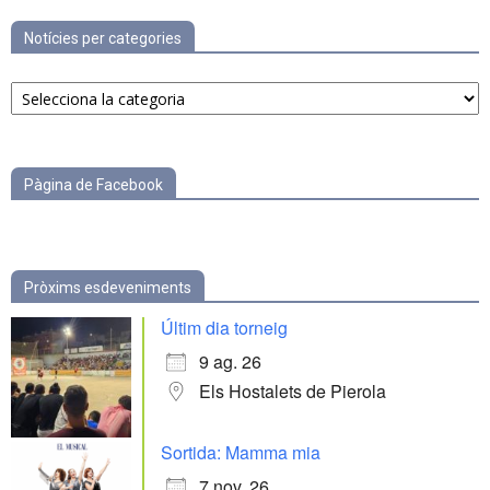
Notícies per categories
Notícies
per
categories
Pàgina de Facebook
Pròxims esdeveniments
Últim dia torneig
9 ag. 26
Els Hostalets de Pierola
Sortida: Mamma mia
7 nov. 26