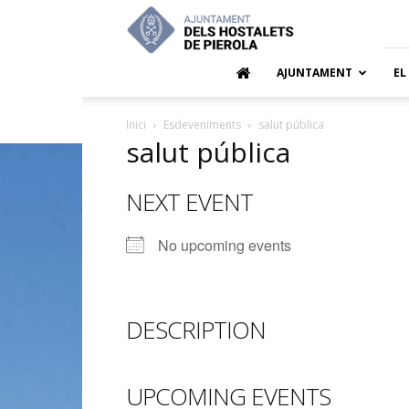
Ajuntamen
dels
Hostalets
de
AJUNTAMENT
EL
Pierola
Inici
Esdeveniments
salut pública
salut pública
NEXT EVENT
No upcoming events
DESCRIPTION
UPCOMING EVENTS