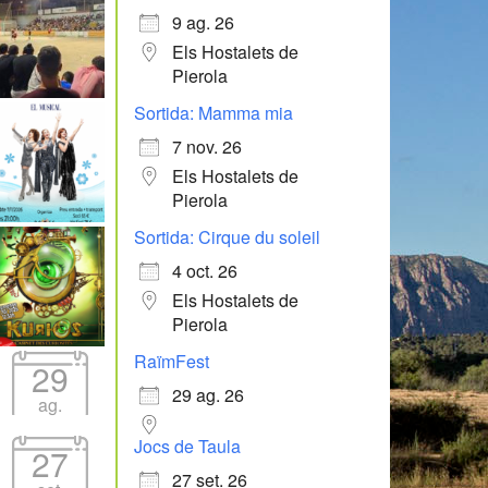
9 ag. 26
Els Hostalets de
Pierola
Sortida: Mamma mia
7 nov. 26
Els Hostalets de
Pierola
Sortida: Cirque du soleil
4 oct. 26
Els Hostalets de
Pierola
RaïmFest
29
29 ag. 26
ag.
Jocs de Taula
27
27 set. 26