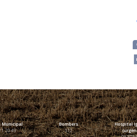
m
 Municipal
Bombers
Hospital 
71 20 49
112
(urgènc
93 807 