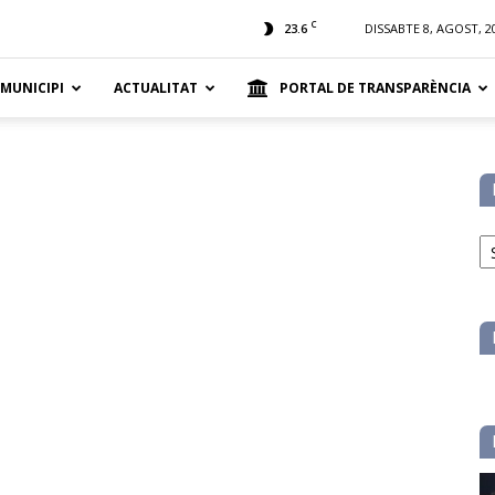
t
C
23.6
DISSABTE 8, AGOST, 2
 MUNICIPI
ACTUALITAT
PORTAL DE TRANSPARÈNCIA
No
pe
ca