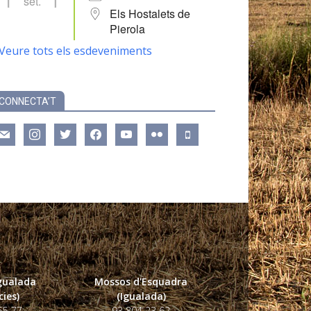
set.
Els Hostalets de
Pierola
Veure tots els esdeveniments
CONNECTA’T
ail
instagram
twitter
facebook
youtube
flickr
mobile
Igualada
Mossos d'Esquadra
ies)
(Igualada)
55 77
93 804 23 62