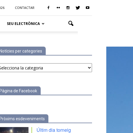
026
CONTACTAR
SEU ELECTRÒNICA
Notícies per categories
tícies
r
tegories
Pàgina de Facebook
Pròxims esdeveniments
Últim dia torneig