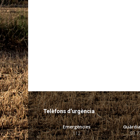
Telèfons d’urgència
Emergències
Guàrdia
112
93 7