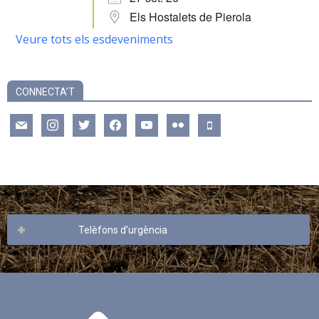
Els Hostalets de Pierola
Veure tots els esdeveniments
CONNECTA’T
mail
instagram
twitter
facebook
youtube
flickr
mobile
Telèfons d’urgència