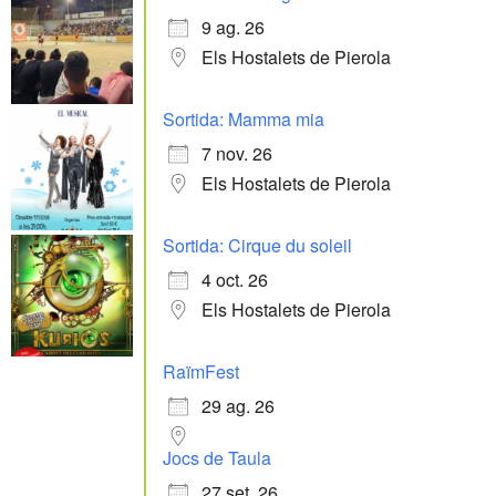
9 ag. 26
Els Hostalets de Pierola
Sortida: Mamma mia
7 nov. 26
Els Hostalets de Pierola
Sortida: Cirque du soleil
4 oct. 26
Els Hostalets de Pierola
RaïmFest
29 ag. 26
Jocs de Taula
27 set. 26