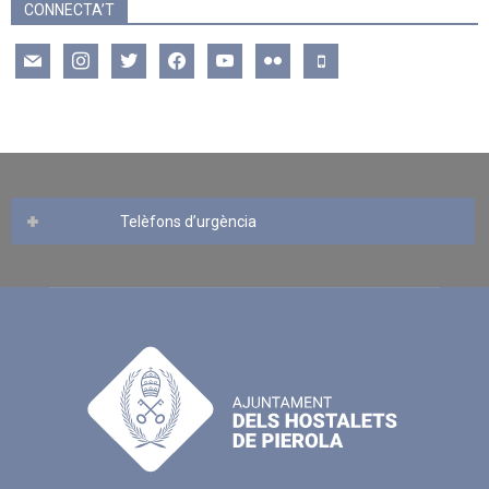
CONNECTA’T
mail
instagram
twitter
facebook
youtube
flickr
mobile
Telèfons d’urgència