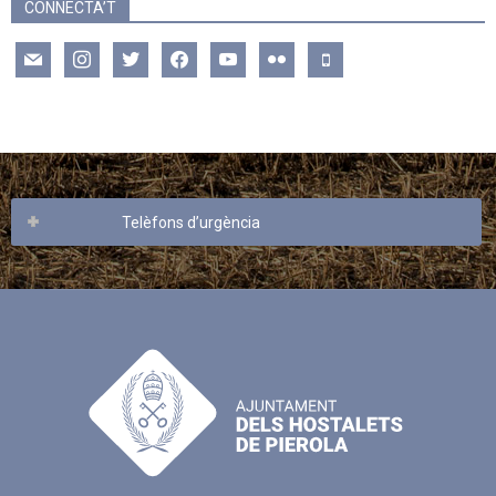
CONNECTA’T
mail
instagram
twitter
facebook
youtube
flickr
mobile
Telèfons d’urgència